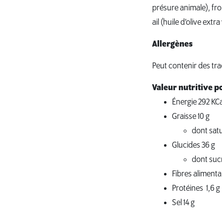
présure animale), fr
ail (huile d’olive extr
Allergènes
Peut contenir des tra
Valeur nutritive 
Énergie 292 KCal
Graisse 10 g
dont satu
Glucides 36 g
dont sucr
Fibres alimentai
Protéines 1,6 g
Sel 14 g