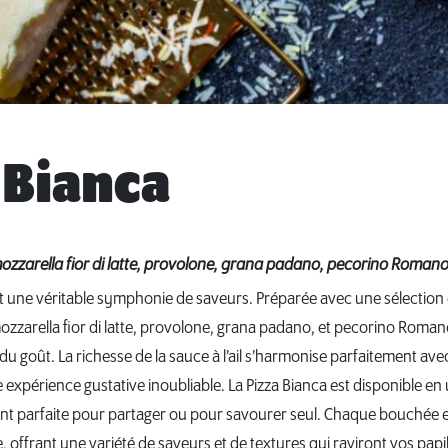
 Bianca
ozzarella fior di latte, provolone, grana padano, pecorino Romano
st une véritable symphonie de saveurs. Préparée avec une sélection 
ozzarella fior di latte, provolone, grana padano, et pecorino Romano
 du goût. La richesse de la sauce à l’ail s’harmonise parfaitement av
expérience gustative inoubliable. La Pizza Bianca est disponible en u
ant parfaite pour partager ou pour savourer seul. Chaque bouchée es
offrant une variété de saveurs et de textures qui raviront vos papil