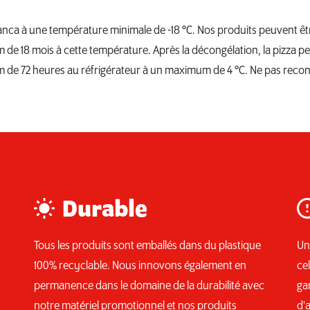
ianca à une température minimale de -18 °C. Nos produits peuvent ê
e 18 mois à cette température. Après la décongélation, la pizza p
e 72 heures au réfrigérateur à un maximum de 4 °C. Ne pas recong
Durable
Tous les produits sont emballés dans du plastique
Un
,
100% recyclable. Nous innovons également en
ce
permanence dans le domaine de la durabilité avec
ga
notre matériel promotionnel et nos produits
d'