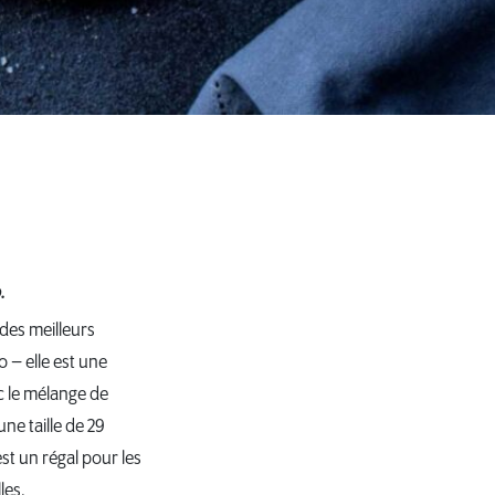
.
des meilleurs
 – elle est une
ec le mélange de
ne taille de 29
t un régal pour les
les.