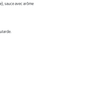
le), sauce avec arôme
outarde.