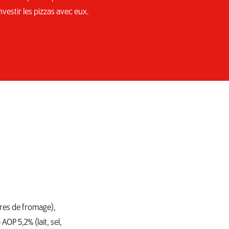
nvestir les pizzas avec eux.
tures de fromage),
OP 5,2% (lait, sel,