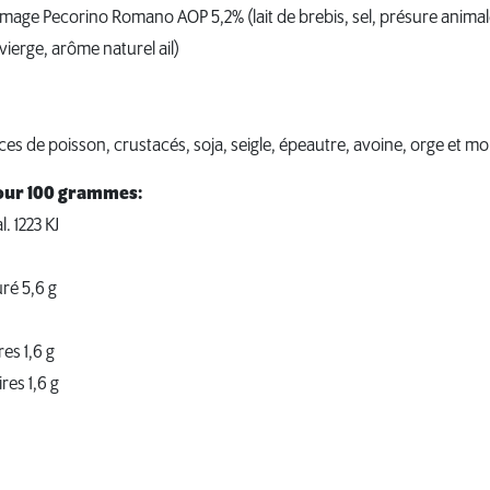
omage Pecorino Romano AOP 5,2% (lait de brebis, sel, présure anima
a vierge, arôme naturel ail)
ces de poisson, crustacés, soja, seigle, épeautre, avoine, orge et m
pour 100 grammes:
. 1223 KJ
ré 5,6 g
es 1,6 g
res 1,6 g