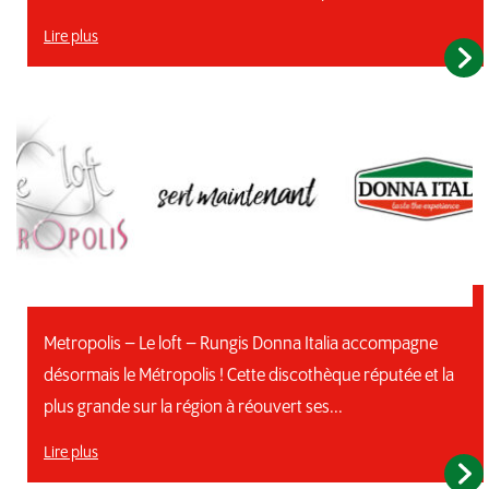
Lire plus
Metropolis – Le loft – Rungis
Metropolis – Le loft – Rungis Donna Italia accompagne
désormais le Métropolis ! Cette discothèque réputée et la
plus grande sur la région à réouvert ses...
Lire plus